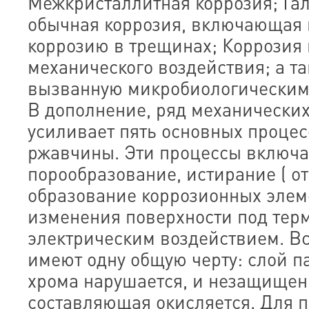
Межкристаллитная коррозия; Га
обычная коррозия, включающая 
коррозию в трещинах; Коррозия 
механического воздействия; а т
вызванную микробиологическим
В дополнение, ряд механически
усиливает пять основных проце
ржавчины. Эти процессы включа
порообразование, истирание ( о
образование коррозионных элеме
изменения поверхности под тер
электрическим воздействием. Вс
имеют одну общую черту: слой 
хрома нарушается, и незащищен
составляющая окисляется. Для 