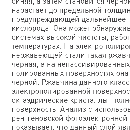
синяя, а затем становится черно
нарастает до предельной толщи
предупреждающей дальнейшее 
кислорода. Она может обнаружив
системах высокой чистоты, раб
температурах. На электрополир
нержавеющей стали такая ржав
черная, а на непассивированны
полированных поверхностях она
черной. Ржавчина данного класс
электрополированной поверхност
октаэдрические кристаллы, пол
поверхность. Анализ с использ
рентгеновской фотоэлектронной
показывает, что данный слой яв