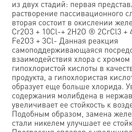
из двух стадий: первая представ
растворение пассивационного сл
вторая состоит в окислении желе
Cr2O3 + 10Cl-+ 2H2O ® 2CrCl3 + 
Fe2O3 + 3Cl- Данная реакция
самоподдерживающаяся посред
взаимодействия хлора с хромом
гипохлористой кислоты в качест
продукта, а гипохлористая кисло
образует еще больше хлорида. 
содержания молибдена в нержа
увеличивает ее стойкость к воз
Подобным образом, замена жел
стали никелем улучшает ее стойк
Прогрессия сплавов с увеличив