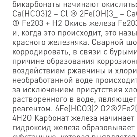
бикарбонаты начинают окислятьс
Ca(HCO3)2 + Cl ® 2Fe(OH)3_ + Ca
® Fe203 + H2 Окись железа Fe20
и, когда это происходит, это на
красного железняка. Сварной шо
корродировать, в связи с бурым
причине образования коррозион
воздействием ржавчины и хлори
необработанной воде происходит
за исключением присутствия хло
растворенного в воде, являюще
реагентом. 6Fe(HCO3)2 O2®2Fe2(
4H2O Карбонат железа начинает 
гидроксид железа образовывает
субстанцию, которая выявляется