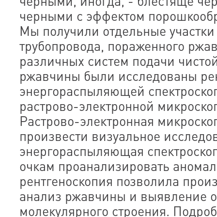
черными, иногда, - блестяще чер
черными с эффектом порошкообр
Мы получили отдельные участк
трубопровода, пораженного ржав
различных систем подачи чистой
ржавчины были исследованы рен
энергораспыляющей спектроскоп
растрово-электронной микроско
Растрово-электронная микроско
произвести визуальное исследо
энергораспыляющая спектроскоп
очкам проанализировать аномал
рентгеноскопия позволила прои
анализ ржавчины и выявление о
молекулярного строения. Подро