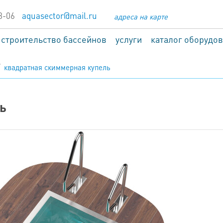
8-06
aquasector@mail.ru
адреса на карте
строительство бассейнов
услуги
каталог оборудо
квадратная скиммерная купель
ь