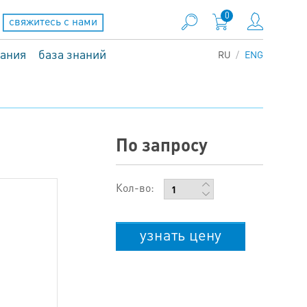
0
свяжитесь с нами
вания
база знаний
RU
ENG
По запросу
Кол-во:
узнать цену