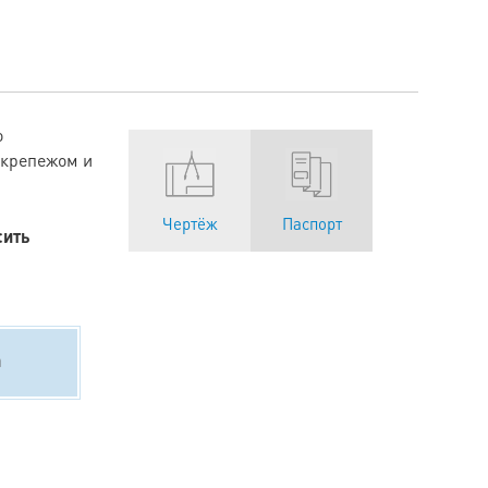
о
 крепежом и
Чертёж
Паспорт
сить
а