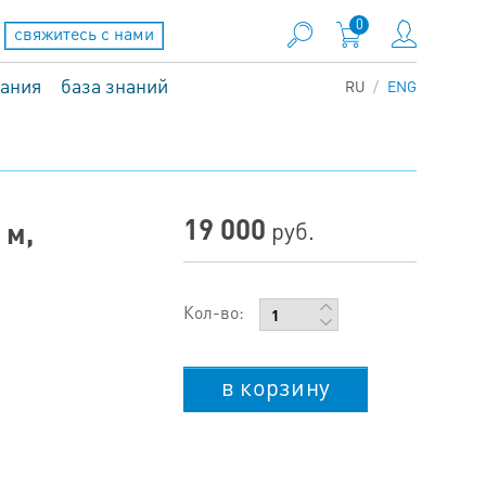
0
свяжитесь с нами
вания
база знаний
RU
ENG
19 000
 м,
руб.
Кол-во:
в корзину