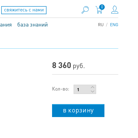
0
свяжитесь с нами
вания
база знаний
RU
ENG
8 360
руб.
Кол-во:
в корзину