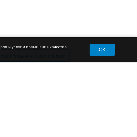
аров и услуг и повышения качества
OK
Подписаться на наши новости
итика обработки персональных данных
ьзовательское соглашение
итика работы с файлами cookie
998-2026, Aquasector
е права на материалы сайта принадлежат
авообладателю.
e in W branding