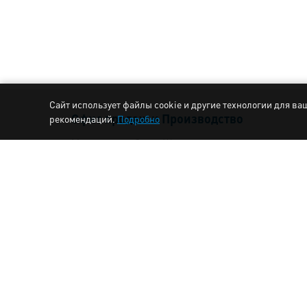
Сайт использует файлы cookie и другие технологии для ва
Офис продаж и Производство
рекомендаций.
Подробно
Московская обл., г. Щелково,
ул. Браварская 100
+7 (495) 902-58-06
aquasector@mail.ru
Время работы офиса и склада:
понедельник — пятница с 8:00 до 16:30
(обед 12:00–12:30)
Схема проезда до склада готовой продукции