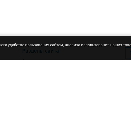
шего удобства пользования сайтом, анализа использования наших тов
Разделы сайта
О компании
Каталог оборудования
Строительство бассейнов
Галерея объектов
Пол
Пол
Услуги
Пол
База знаний
© 1
Новости компании
Вс
Сертификаты и патенты
пр
Mad
Контакты