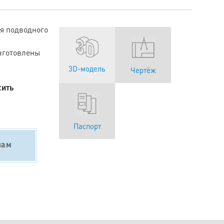
я подводного
зготовлены
3D-модель
Чертёж
сить
Паспорт
нам