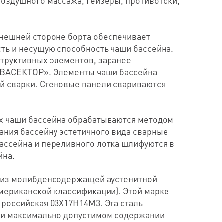
оздушного массажа, гейзеры, противотоки,
внешней стороне борта обеспечивает
ть и несущую способность чаши бассейна.
структивных элементов, заранее
КВАСЕКТОР». Элементы чаши бассейна
й сварки. Стеновые панели свариваются
х чаши бассейна обрабатываются методом
ания бассейну эстетичного вида сварные
ассейна и переливного лотка шлифуются в
йна.
 из молибденсодержащей аустенитной
американской классификации). Этой марке
и российская 03Х17Н14М3. Эта сталь
ри максимально допустимом содержании