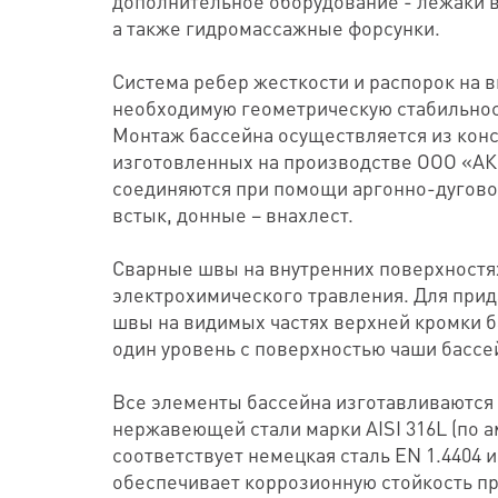
дополнительное оборудование - лежаки в
а также гидромассажные форсунки.
Система ребер жесткости и распорок на 
необходимую геометрическую стабильнос
Монтаж бассейна осуществляется из кон
изготовленных на производстве ООО «А
соединяются при помощи аргонно-дугово
встык, донные – внахлест.
Сварные швы на внутренних поверхностя
электрохимического травления. Для прид
швы на видимых частях верхней кромки б
один уровень с поверхностью чаши бассе
Все элементы бассейна изготавливаются
нержавеющей стали марки AISI 316L (по 
соответствует немецкая сталь EN 1.4404 
обеспечивает коррозионную стойкость п