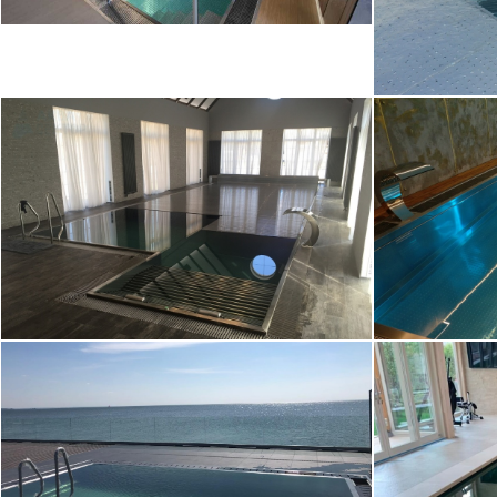
Перел
Переливной бассейн в
гидр
помещении 12х5
(Моск
Переливной уличный
бассейн 6х3 (г.
Пере
Новосибирск)