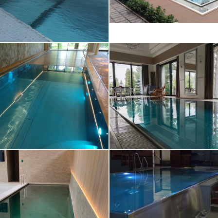
ивной бассейн с
Переливной ба
омассажным СПА
13,8х3,5
овская область)
Переливной басс
ливной бассейн
(1.2-1.8) в пом