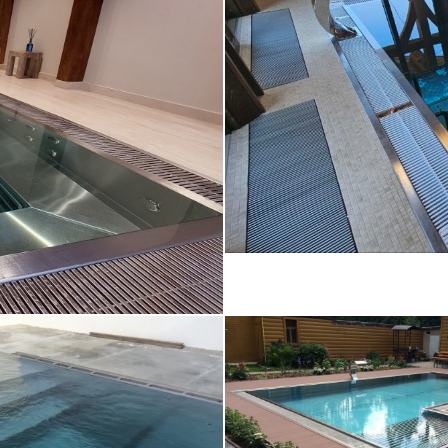
Бассейн с про
ажной ванной
деревянн
Переливной ул
ивной бассейн на
бассейн 8х4 (Мос
ыше (г. Сочи)
область)