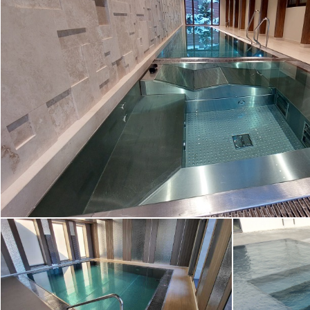
Переливной бассейн с гидромасс
Переливной бассейн
Перел
5,77х4,1 м Московская
кр
область