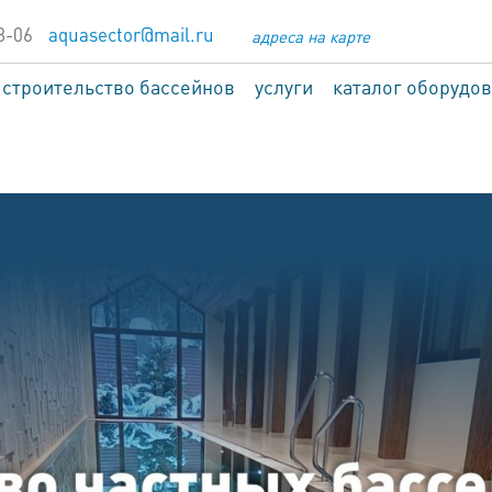
8-06
aquasector@mail.ru
адреса на карте
строительство бассейнов
услуги
каталог оборудо