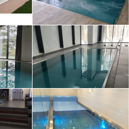
ссейн
Переливной бассейн в
помещении 20х4
ейн 9х4
Скиммерный бассейн
ещении
10х2,5 в помещении