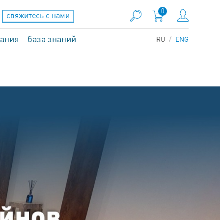
0
свяжитесь с нами
вания
база знаний
RU
ENG