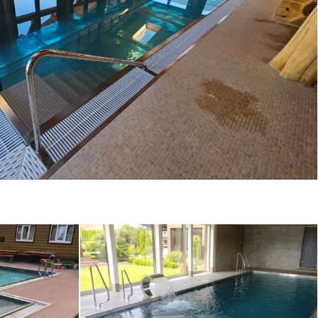
хладной купелью интегрированный в
ую баню (Московская область)
ичный
Скиммерный бассейн 10х4
ковская
в помещении